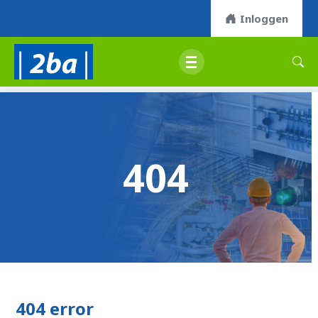
Inloggen
404
404 error