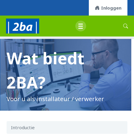
Inloggen
Wat biedt
2BA?
Voor u als installateur / verwerker
Introductie