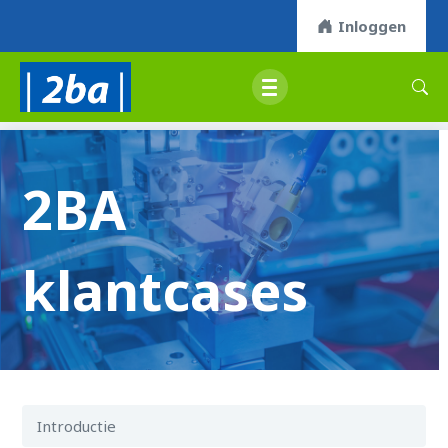
Inloggen
2BA
klantcases
Introductie