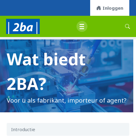
Inloggen
Wat biedt
2BA?
Voor u als fabrikant, importeur of agent?
Introductie