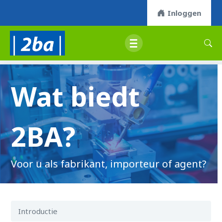
Inloggen
Wat biedt
2BA?
Voor u als fabrikant, importeur of agent?
Introductie