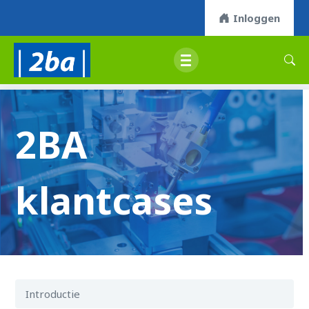
Inloggen
2BA
klantcases
Introductie